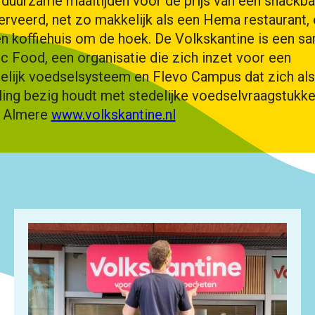
duurzame maaltijden voor de prijs van een snackba
rveerd, net zo makkelijk als een Hema restaurant,
en koffiehuis om de hoek. De Volkskantine is een 
c Food, een organisatie die zich inzet voor een
lijk voedselsysteem en Flevo Campus dat zich als
lling bezig houdt met stedelijke voedselvraagstukke
, Almere
www.volkskantine.nl