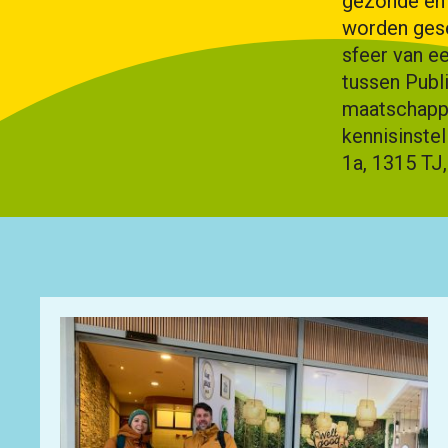
gezonde en 
worden gese
sfeer van e
tussen Publi
maatschappe
kennisinste
1a, 1315 TJ