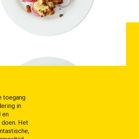
ke toegang
ering in
d en
e doen. Het
ntastische,