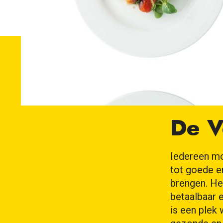
De V
Iedereen moe
tot goede e
brengen. He
betaalbaar e
is een plek