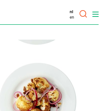
VER
FOOD
nl
PIONEERS
en