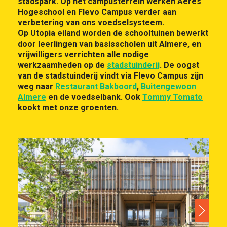
stadspark. Op het campusterrein werken Aeres
Hogeschool en Flevo Campus verder aan
verbetering van ons voedselsysteem.
Op Utopia eiland worden de schooltuinen bewerkt
door leerlingen van basisscholen uit Almere, en
vrijwilligers verrichten alle nodige
werkzaamheden op de
stadstuinderij
. De oogst
van de stadstuinderij vindt via Flevo Campus zijn
weg naar
Restaurant Bakboord
,
Buitengewoon
Almere
en de voedselbank. Ook
Tommy Tomato
kookt met onze groenten.