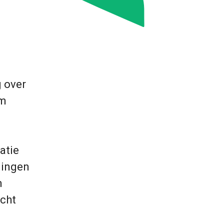
 over
um
atie
rlingen
n
icht