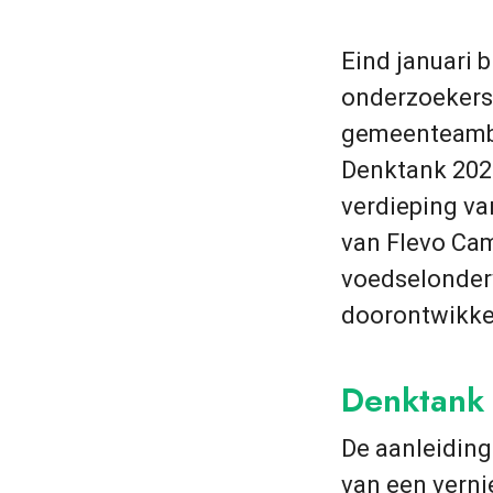
Eind januari 
onderzoekers 
gemeenteambt
Denktank 202
verdieping va
van Flevo Ca
voedselonder
doorontwikke
Denktank
De aanleiding
van een vern