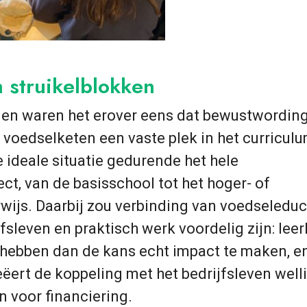
 struikelblokken
gen waren het erover eens dat bewustwording
 voedselketen een vaste plek in het curricul
e ideale situatie gedurende het hele
ct, van de basisschool tot het hoger- of
ijs. Daarbij zou verbinding van voedseleduc
fsleven en praktisch werk voordelig zijn: lee
hebben dan de kans echt impact te maken, e
ëert de koppeling met het bedrijfsleven well
 voor financiering.