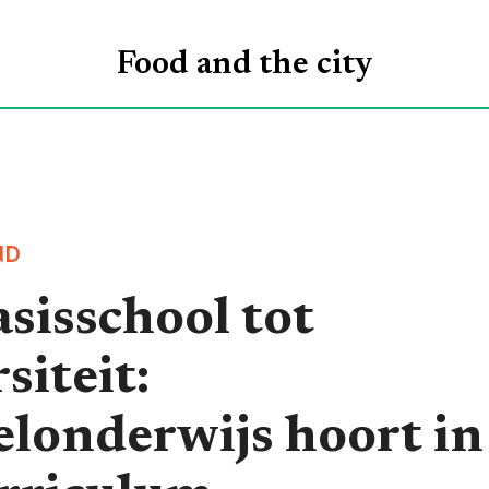
ROGRAMMA’S
VOOR
ONTDEKKEN
O
Food and the city
WIE
ND
sisschool tot
siteit:
elonderwijs hoort in