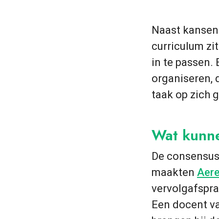
Naast kansen 
curriculum zi
in te passen. 
organiseren, 
taak op zich 
Wat kunn
De consensus 
maakten
Aer
vervolgafspr
Een docent va