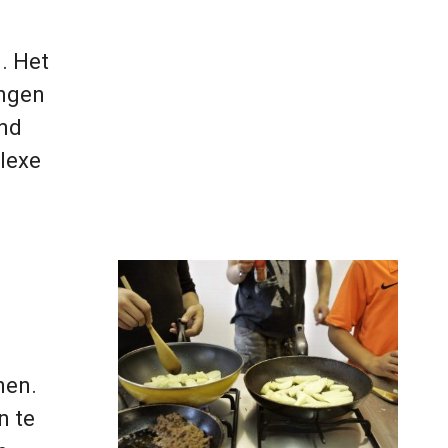
. Het
ingen
end
lexe
nen.
n te