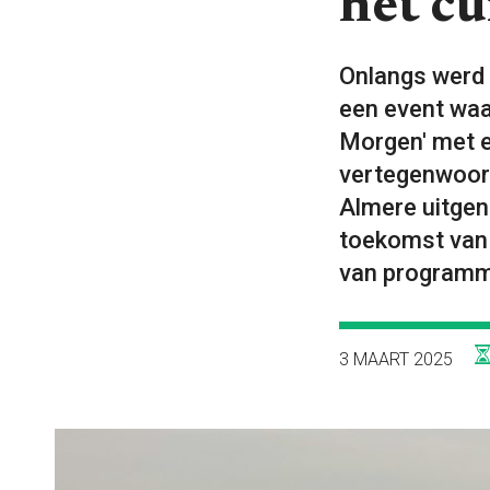
het c
Onlangs werd
een event waa
Morgen' met e
vertegenwoord
Almere uitgen
toekomst van 
van programma
3 MAART 2025