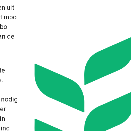
n uit
et mbo
mbo
an de
te
et
n
e nodig
er
in
eind