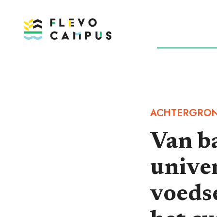
DOELEN
P
ACHTERGRO
Van ba
univer
voeds