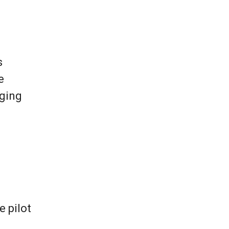
s
e
iging
 pilot