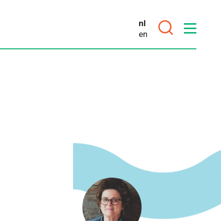
VER
FOOD
nl
PIONEERS
en