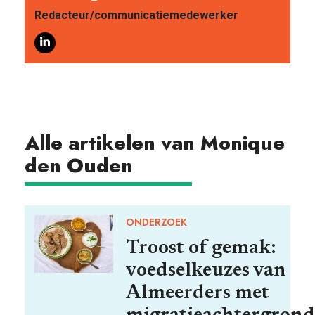
VOOR WIE
Redacteur/communicatiemedewerker
ONTDEKKEN
Alle artikelen van Monique
den Ouden
ONDERZOEK
Troost of gemak:
OVER
voedselkeuzes van
Almeerders met