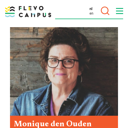
nl
en
DOELEN
PROGRAMMA’S
Monique den Ouden