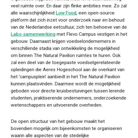
veel ruimte over. En daar zijn flinke ambities mee. Zo zal
alle waarschijnlijkheid
Low Food
, een open-source
platform dat zich inzet voor onderzoek naar en behoud
van de Nederlandse eetcultuur, zich ten behoeve van de
Labs-samenwerking
met Flevo Campus vestigen in het
gebouw. Daarnaast krijgen voedselondernemers in
verschillende stadia van ontwikkeling de mogelijkheid
om binnen The Natural Pavilion ruimtes te huren. Ook
zal een deel van de toegepaste voedselgerelateerde
opleidingen die Aeres Hogeschool aan de overkant van
het ‘campusplein’ aanbiedt in het The Natural Pavilion
kunnen plaatsvinden. Daarmee wordt de mogelijkheid
geboden voor directe kruisbestuivingen tussen lerende
studenten, praktiserende ondernemers, onderzoekende
wetenschappers en uitvoerende overheden.
De open structuur van het gebouw
maakt het
bovendien mogelijk om bijeenkomsten
te organiseren
waarin alle aspec
t
en van de stedelijke