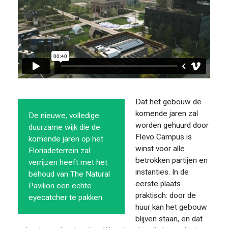
Dat het gebouw de
komende jaren zal
De nieuwe, volledige
worden gehuurd door
duurzame wijk die de
Flevo Campus is
komende jaren op het
winst voor alle
Floriadeterrein zal
betrokken partijen en
verrijzen heeft met het
instanties. In de
behoud van The Natural
eerste plaats
Pavilion een echte
praktisch: door de
eyecatcher te pakken.
huur kan het gebouw
blijven staan, en dat