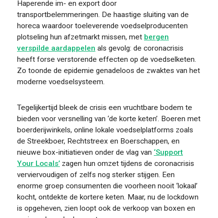
Haperende im- en export door
transportbelemmeringen. De haastige sluiting van de
horeca waardoor toeleverende voedselproducenten
plotseling hun afzetmarkt missen, met
bergen
verspilde aardappelen
als gevolg: de coronacrisis
heeft forse verstorende effecten op de voedselketen.
Zo toonde de epidemie genadeloos de zwaktes van het
moderne voedselsysteem.
Tegelijkertijd bleek de crisis een vruchtbare bodem te
bieden voor versnelling van ‘de korte keten’. Boeren met
boerderijwinkels, online lokale voedselplatforms zoals
de Streekboer, Rechtstreex en Boerschappen, en
nieuwe box-initiatieven onder de vlag van
‘Support
Your Locals’
zagen hun omzet tijdens de coronacrisis
verviervoudigen of zelfs nog sterker stijgen. Een
enorme groep consumenten die voorheen nooit ‘lokaal’
kocht, ontdekte de kortere keten. Maar, nu de lockdown
is opgeheven, zien loopt ook de verkoop van boxen en