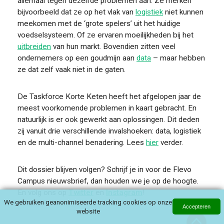
allemaal tegen dezelfde problemen aan. Ze merken
bijvoorbeeld dat ze op het vlak van
logistiek
niet kunnen
meekomen met de ‘grote spelers’ uit het huidige
voedselsysteem. Of ze ervaren moeilijkheden bij het
uitbreiden
van hun markt. Bovendien zitten veel
ondernemers op een goudmijn aan
data
– maar hebben
ze dat zelf vaak niet in de gaten.
De Taskforce Korte Keten heeft het afgelopen jaar de
meest voorkomende problemen in kaart gebracht. En
natuurlijk is er ook gewerkt aan oplossingen. Dit deden
zij vanuit drie verschillende invalshoeken: data, logistiek
en de multi-channel benadering. Lees
hier
verder.
Dit dossier blijven volgen? Schrijf je in voor de Flevo
Campus nieuwsbrief, dan houden we je op de hoogte.
En volg ons op
Twitter
en
Instagram
!
We gebruiken geanonimiseerde tracking cookies op onze
Accepteren
website