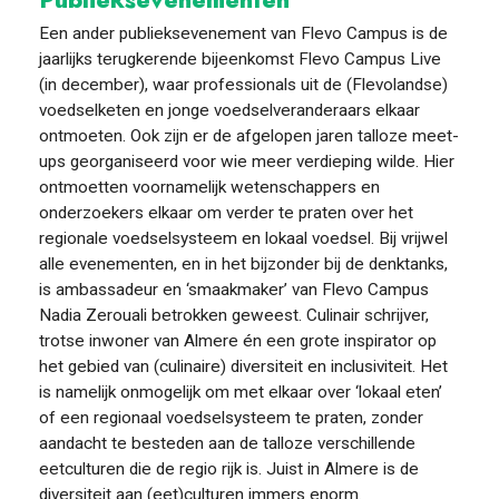
Publieksevenementen
Een ander publieksevenement van Flevo Campus is de
jaarlijks terugkerende bijeenkomst Flevo Campus Live
(in december), waar professionals uit de (Flevolandse)
voedselketen en jonge voedselveranderaars elkaar
ontmoeten. Ook zijn er de afgelopen jaren talloze meet-
ups georganiseerd voor wie meer verdieping wilde. Hier
ontmoetten voornamelijk wetenschappers en
onderzoekers elkaar om verder te praten over het
regionale voedselsysteem en lokaal voedsel.
Bij vrijwel
alle evenementen, en in het bijzonder bij de denktanks,
is ambassadeur en ‘smaakmaker’ van Flevo Campus
Nadia Zerouali betrokken geweest. Culinair schrijver,
trotse inwoner van Almere én een grote inspirator op
het gebied van (culinaire) diversiteit en inclusiviteit. Het
is namelijk onmogelijk om met elkaar over ‘lokaal eten’
of een regionaal voedselsysteem te praten, zonder
aandacht te besteden aan de talloze verschillende
eetculturen die de regio rijk is. Juist in Almere is de
diversiteit aan (eet)culturen immers enorm.