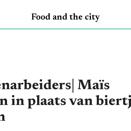
ROGRAMMA’S
VOOR
ONTDEKKEN
O
Food and the city
WIE
enarbeiders| Maïs
 in plaats van biert
n