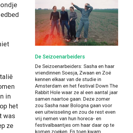
hondje
wiedbed
niet
De Seizoenarbeiders
De Seizoenarbeiders: Sasha en haar
vriendinnen Soesja, Zwaan en Zoë
talië
kennen elkaar van de studie in
Amsterdam en het festival Down The
komen
Rabbit Hole waar ze al een aantal jaar
n in
samen naartoe gaan. Deze zomer
zou Sasha naar Bologna gaan voor
 op het
een uitwisseling en zou de rest even
et was
vrij nemen van hun horeca- en
festivalbaantjes om haar daar op te
ep ze
komen zoeken. En toen kwam