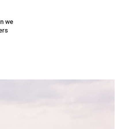
en we
ers