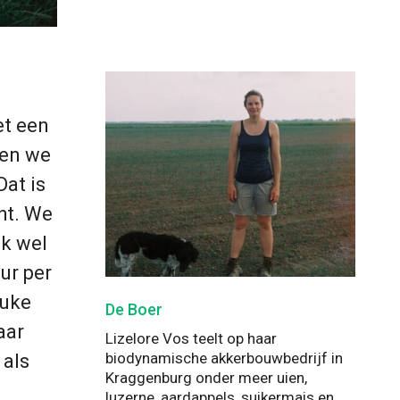
et een
ben we
Dat is
ht. We
ek wel
ur per
euke
De Boer
aar
Lizelore Vos teelt op haar
biodynamische akkerbouwbedrijf in
 als
Kraggenburg onder meer uien,
luzerne, aardappels, suikermais en