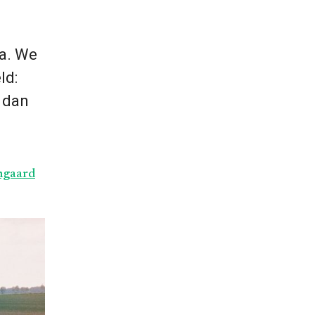
ha. We
ld:
e dan
omgaard