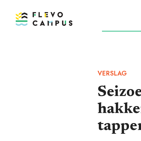
DOELEN
P
VERSLAG
Seizo
hakken
tappe