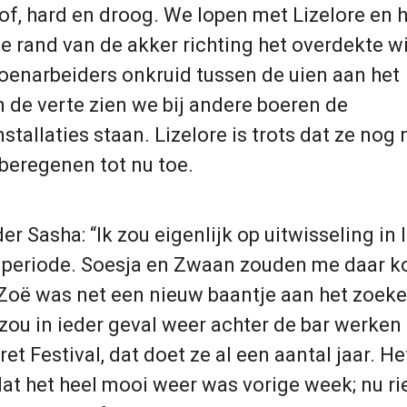
rof, hard en droog. We lopen met Lizelore en 
 rand van de akker richting het overdekte 
oenarbeiders onkruid tussen de uien aan het
n de verte zien we bij andere boeren de
tallaties staan. Lizelore is trots dat ze nog 
beregenen tot nu toe.
r Sasha: “Ik zou eigenlijk op uitwisseling in I
e periode. Soesja en Zwaan zouden me daar 
oë was net een nieuw baantje aan het zoeke
zou in ieder geval weer achter de bar werken
et Festival, dat doet ze al een aantal jaar. H
 dat het heel mooi weer was vorige week; nu ri