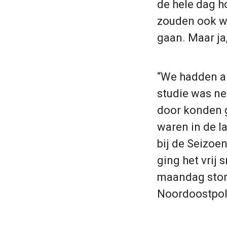
de hele dag h
zouden ook we
gaan. Maar ja
“We hadden al
studie was ne
door konden g
waren in de l
bij de Seizoe
ging het vrij 
maandag stond
Noordoostpol