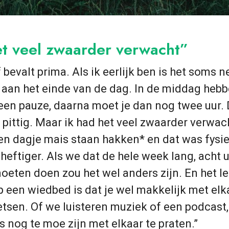
et veel zwaarder verwacht”
 bevalt prima. Als ik eerlijk ben is het soms n
g aan het einde van de dag. In de middag heb
 een pauze, daarna moet je dan nog twee uur. 
pittig. Maar ik had het veel zwaarder verwac
n dagje mais staan hakken* en dat was fysi
heftiger. Als we dat de hele week lang, acht u
eten doen zou het wel anders zijn. En het l
 een wiedbed is dat je wel makkelijk met elk
etsen. Of we luisteren muziek of een podcast,
s nog te moe zijn met elkaar te praten.”