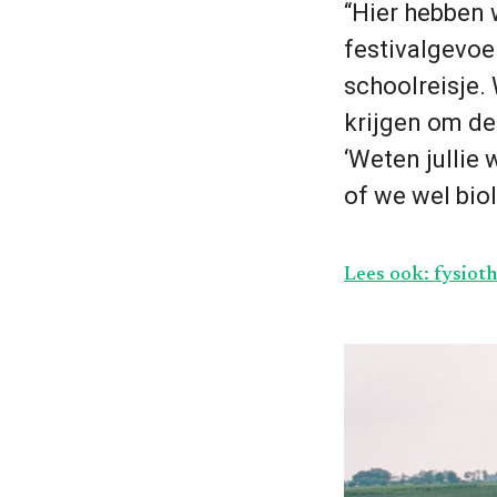
“Hier hebben 
festivalgevoel
schoolreisje.
krijgen om de 
‘Weten jullie 
of we wel bio
Lees ook: fysiot