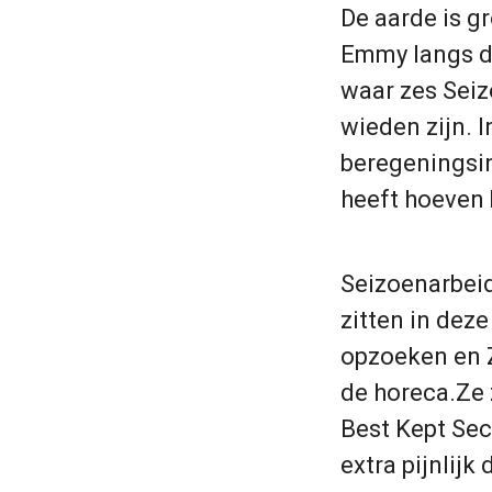
De aarde is g
Emmy langs de
waar zes Seiz
wieden zijn. I
beregeningsins
heeft hoeven 
Seizoenarbeide
zitten in dez
opzoeken en Z
de horeca.Ze 
Best Kept Secr
extra pijnlijk