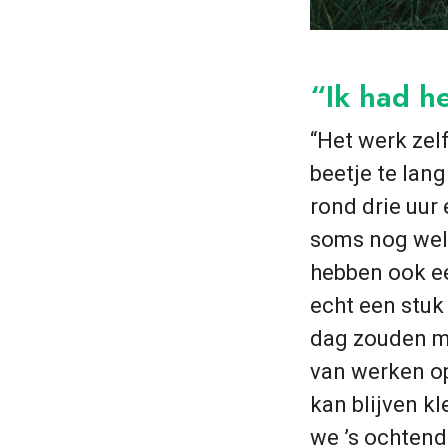
“Ik had h
“Het werk zelf
beetje te lan
rond drie uur
soms nog wel 
hebben ook ee
echt een stuk 
dag zouden mo
van werken op
kan blijven kl
we ’s ochtend