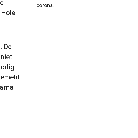
We
corona.
 Hole
. De
niet
nodig
ngemeld
aarna