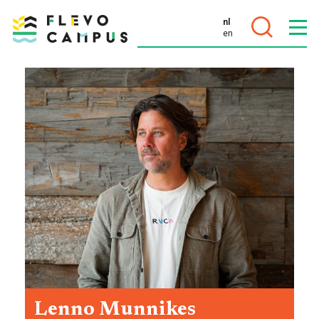
nl
en
DOELEN
PROGRAMMA’S
Lenno Munnikes