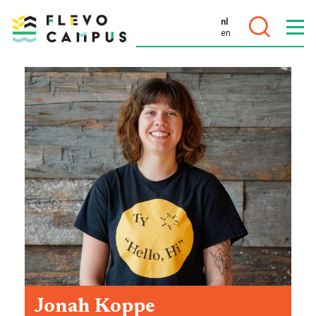
nl
en
DOELEN
PROGRAMMA’S
Jonah Koppe