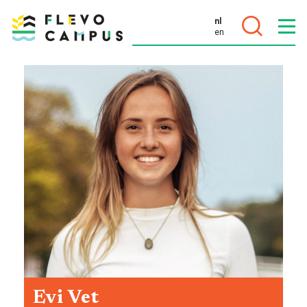
nl
en
DOELEN
PROGRAMMA’S
Evi Vet