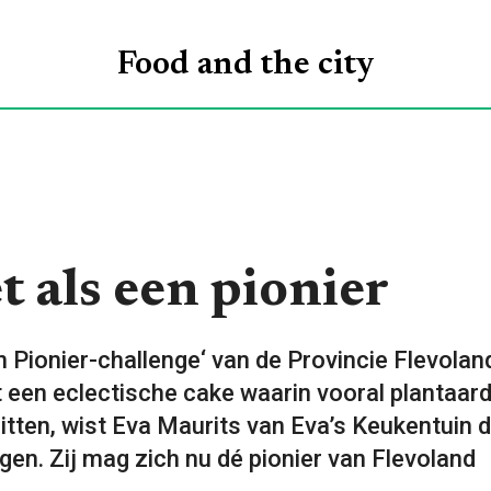
ROGRAMMA’S
VOOR
ONTDEKKEN
O
Food and the city
WIE
t als een pionier
n Pionier-challenge‘ van de Provincie Flevoland
t een eclectische cake waarin vooral plantaar
itten, wist Eva Maurits van Eva’s Keukentuin 
igen. Zij mag zich nu dé pionier van Flevoland