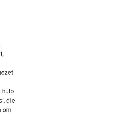
e
t,
gezet
 hulp
’, die
n om