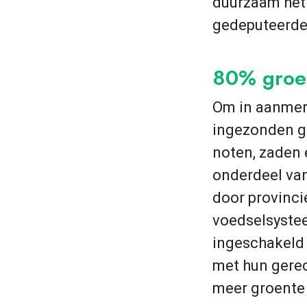
duurzaam het 
gedeputeerde
80% groe
Om in aanmer
ingezonden ge
noten, zaden 
onderdeel va
door provinc
voedselsystee
ingeschakeld 
met hun gere
meer groente 