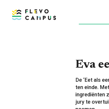
DOELEN
P
Eva ee
De ‘Eet als ee
ten einde. Me
ingrediënten z
jury te overtu