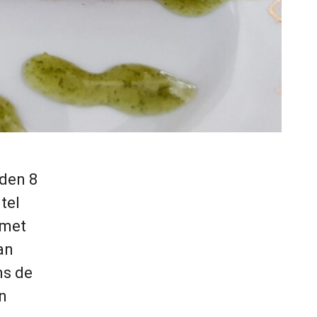
eden 8
tel
 met
an
ns de
n