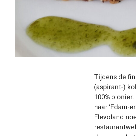
Tijdens de fin
(aspirant-) k
100% pionier.
haar ‘Edam-en
Flevoland noe
restaurantwek