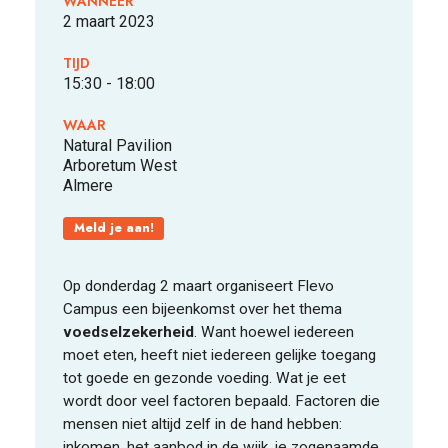
WANNEER
2 maart 2023
TIJD
FOOD PIONEERS
15:30 - 18:00
WAAR
Natural Pavilion
Arboretum West
Almere
Meld je aan!
Op donderdag 2 maart organiseert Flevo
Campus een bijeenkomst over het thema
voedselzekerheid
. Want hoewel iedereen
moet eten, heeft niet iedereen gelijke toegang
tot goede en gezonde voeding. Wat je eet
wordt door veel factoren bepaald. Factoren die
mensen niet altijd zelf in de hand hebben:
inkomen, het aanbod in de wijk, je zogenaamde