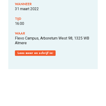
WANNEER
31 maart 2022
FOOD PIONEERS
TIJD
16:00
WAAR
Flevo Campus, Arboretum West 98, 1325 WB
Almere
Lees meer en schrijf in: