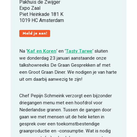
Pakhuis de Zwijger
Expo Zaal
Piet Heinkade 181 K
FOOD PIONEERS
1019 HC Amsterdam
Meld je aan!
Na ‘
Kaf en Koren
‘ en ‘
Tasty Tarwe
‘ sluiten
we donderdag 23 januari aanstaande onze
talkshowreeks De Graan Gesprekken af met
een Groot Graan Diner. We nodigen je van harte
uit om daarbij aanwezig te zijn!
Chef Pepijn Schmeink verzorgt een bijzonder
driegangen menu met een hoofdrol voor
Nederlandse granen. Tussen de gangen door
gaan we met mensen uit de hele keten in
gesprek over een toekomstbestendige
graanproductie en -consumptie. Wat is nodig