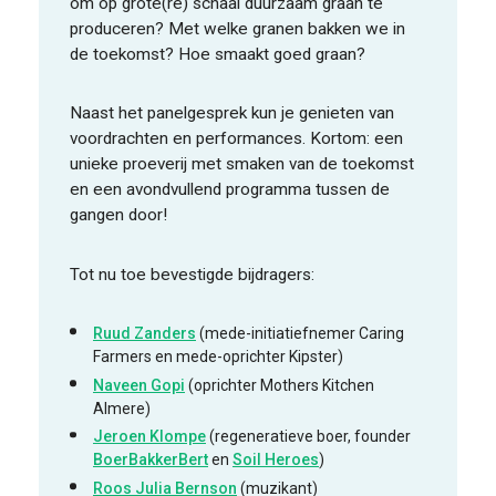
om op grote(re) schaal duurzaam graan te
produceren? Met welke granen bakken we in
de toekomst? Hoe smaakt goed graan?
Naast het panelgesprek kun je genieten van
voordrachten en performances. Kortom: een
unieke proeverij met smaken van de toekomst
en een avondvullend programma tussen de
gangen door!
Tot nu toe bevestigde bijdragers:
Ruud Zanders
(mede-initiatiefnemer Caring
Farmers en mede-oprichter Kipster)
Naveen Gopi
(oprichter Mothers Kitchen
Almere)
Jeroen Klompe
(regeneratieve boer, founder
BoerBakkerBert
en
Soil Heroes
)
Roos Julia Bernson
(muzikant)