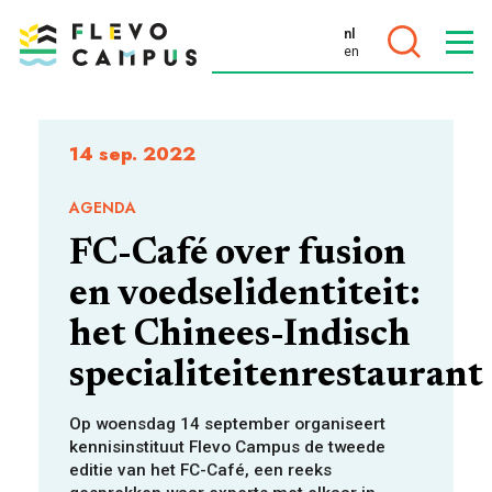
nl
en
DOELEN
14 sep. 2022
AGENDA
FC-Café over fusion
PROGRAMMA’S
en voedselidentiteit:
het Chinees-Indisch
specialiteitenrestaurant
Op woensdag 14 september organiseert
kennisinstituut Flevo Campus de tweede
editie van het FC-Café, een reeks