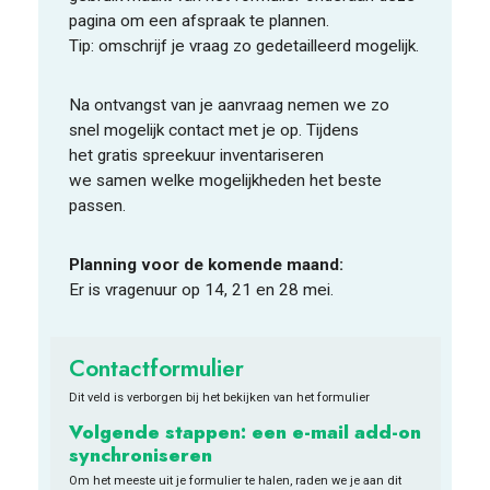
pagina
om een afspraak te plannen.
Tip:
o
mschrijf je vraag
zo gedetailleerd mogelijk.
Na ontvangst van je aanvraag
nemen
we
zo
snel mogelijk
contact met
je o
p.
Tijdens
het
gratis
spreekuur inventariseren
we
samen
w
elke mogelijkheden
het beste
pas
sen
.
Planning voor de komende maand:
Er is vragenuur op 14, 21 en 28 mei.
Contactformulier
Dit veld is verborgen bij het bekijken van het formulier
Volgende stappen: een e-mail add-on
synchroniseren
Om het meeste uit je formulier te halen, raden we je aan dit