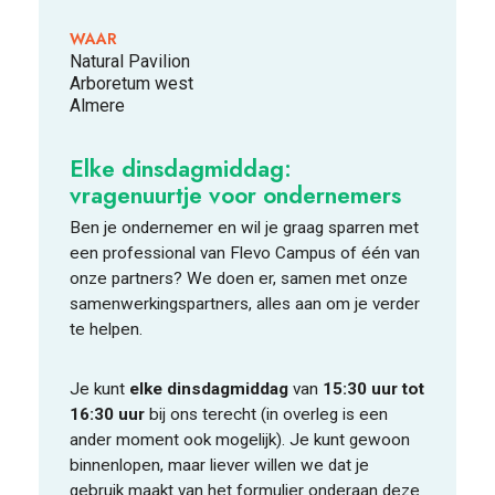
WAAR
Natural Pavilion
FOOD PIONEERS
Arboretum west
Almere
Elke dinsdagmiddag:
vragenuurtje voor ondernemer
s
Ben je ondernemer en wil je graag
sparren met
een
professional
van Flevo Campus of
éé
n van
onze partners
? We doen er, samen met onze
samenwerkingspartners, alles aan om je verder
te helpen.
Je kunt
elke dinsdagmiddag
van
15:30
uur tot
16:30 uur
bij ons terecht (in overleg is een
ander moment
ook mogelijk)
. Je kunt gewoon
binnenlopen, maar liever willen we dat je
gebruik maakt van
het formulier
onderaan deze