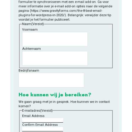
formulier te synchroniseren met een e-mail add-on. Ga voor
meer informatie over je e-mail add-on opties naar de volgende
pagina (https://www.gravityforms.com/the-8-best-email-
plugins-for-wordpress-in-2020/). Belangrijk: verwijder deze tip
voordat je het formulier publiceert.
Naam
(Vereist)
Voornaam
Achternaam
Bedrijfsnaam
Hoe kunnen wij je bereiken?
We gaan graag met je in gesprek. Hoe kunnen we in contact
komen?
E-mailadres
(Vereist)
Email Address
Confirm Email Address